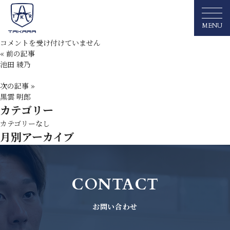
米山 玲奈
2023/3/8
MENU
カテゴリー:
米
コメントを受け付けていません
山
« 前の記事
玲
池田 綾乃
奈
は
次の記事 »
黒雲 明郎
カテゴリー
カテゴリーなし
月別アーカイブ
CONTACT
ME
お問い合わせ
OUT