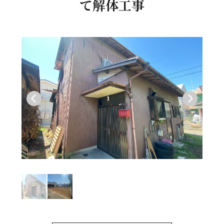
て解体工事
ME
OUT
VICE
RKS