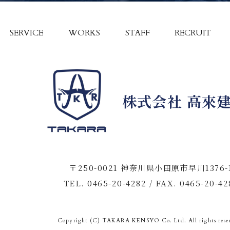
SERVICE
WORKS
STAFF
RECRUIT
株式会社 高來
〒250-0021 神奈川県小田原市早川1376-
TEL. 0465-20-4282 / FAX. 0465-20-42
Copyright (C) TAKARA KENSYO Co. Ltd. All rights rese