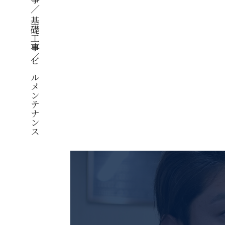
AFF
基礎工事／
RUIT
ビルメンテナンス
PANY
WS