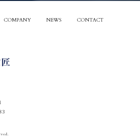
COMPANY
NEWS
CONTACT
建匠
1
83
rved.