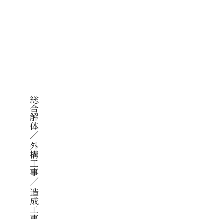
OUT
VICE
総合解体／
外構工事／
RKS
造成工事／